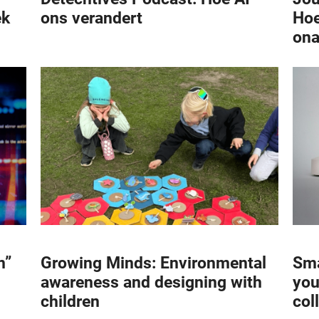
ek
ons verandert
Hoe
ona
Sma
n”
Growing Minds: Environmental
you
awareness and designing with
col
children