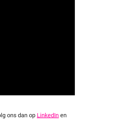
lg ons dan op
LinkedIn
en