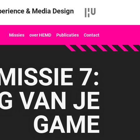
erience & Media Design
Missies
over HEMD
Publicaties
Contact
MISSIE 7:
G VAN JE
GAME