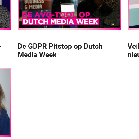
-
De GDPR Pitstop op Dutch
Vei
Media Week
nie