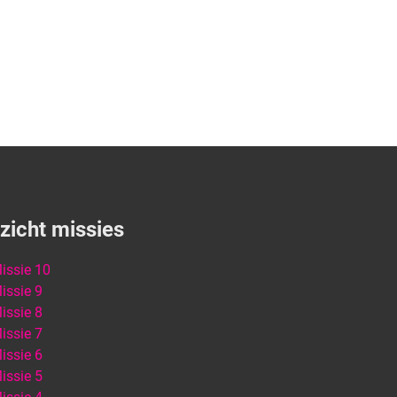
zicht missies
issie 10
issie 9
issie 8
issie 7
issie 6
issie 5