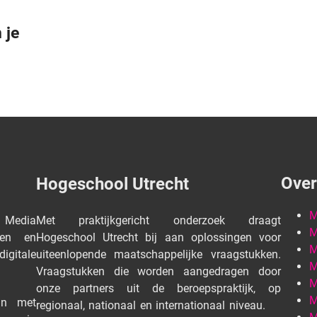
 je
Over
Hogeschool Utrecht
M
 Media
Met praktijkgericht onderzoek draagt
M
den en
Hogeschool Utrecht bij aan oplossingen voor
M
igitale
uiteenlopende maatschappelijke vraagstukken.
M
Vraagstukken die worden aangedragen door
M
onze partners uit de beroepspraktijk, op
M
an met
regionaal, nationaal en internationaal niveau.