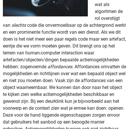
wat als
algoritmen de
rol overstijgt
van
slechts
code die onvermoeibaar op de achtergrond werkt
en een prominente functie wordt van een dienst. Als we dit
doen is het niet meer een paar regels code maar een artefact,
eentje die we vorm moeten geven. Dit brengt ons op het
terrein van human-computer interaction waar
artefacten/objecten/dingen bepaalde actiemogelijkheden
hebben: zogenoemde
affordances.
Affordances omvatten de
mogelijkheden en richtlijnen over wat een bepaald object wel
en niet zou moeten doen. Vaak zijn de affordances van een
object waarneembaar. We kunnen dan door naar het object
te kijken zien welke actiemogelijkheden beschikbaar en
gewenst zijn. Bij een deurklink kun je bijvoorbeeld aan het
voorwerp en de context zien wat je ermee kan doen: openen.
Deze voor de hand liggende eigenschappen zorgen ervoor
dat gebruikers het aanbod op een beoogde manier
gebruiken. Actiemogelijkheden kunnen ook niet zichtbaar