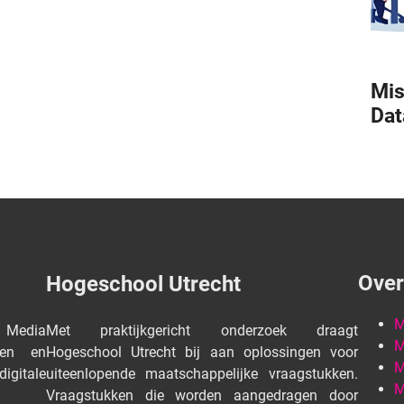
Mis
Dat
Over
Hogeschool Utrecht
M
 Media
Met praktijkgericht onderzoek draagt
M
den en
Hogeschool Utrecht bij aan oplossingen voor
M
igitale
uiteenlopende maatschappelijke vraagstukken.
M
Vraagstukken die worden aangedragen door