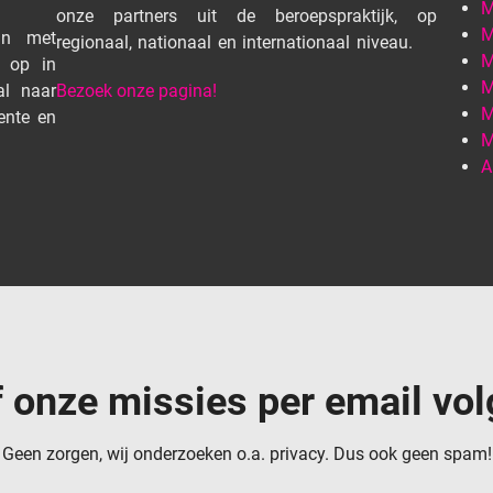
M
onze partners uit de beroepspraktijk, op
M
an met
regionaal, nationaal en internationaal niveau.
M
r op in
M
al naar
Bezoek onze pagina!
M
ente en
M
A
jf onze missies per email vol
Geen zorgen, wij onderzoeken o.a. privacy. Dus ook geen spam!