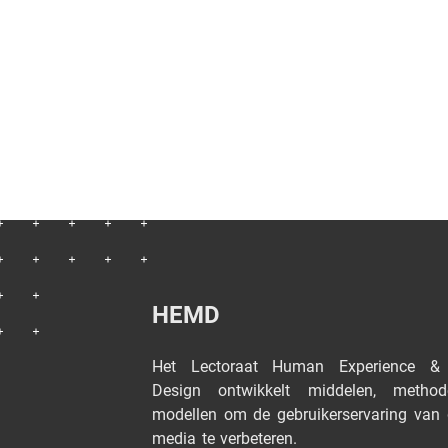
HEMD
Het Lectoraat Human Experience &
Design ontwikkelt middelen, metho
modellen om de gebruikerservaring van d
media te verbeteren.