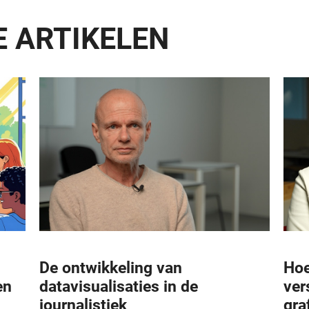
 ARTIKELEN
De ontwikkeling van
Hoe
en
datavisualisaties in de
ver
journalistiek
gra