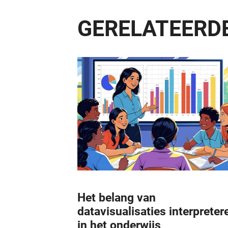
GERELATEERDE
Het belang van
datavisualisaties interpreter
in het onderwijs