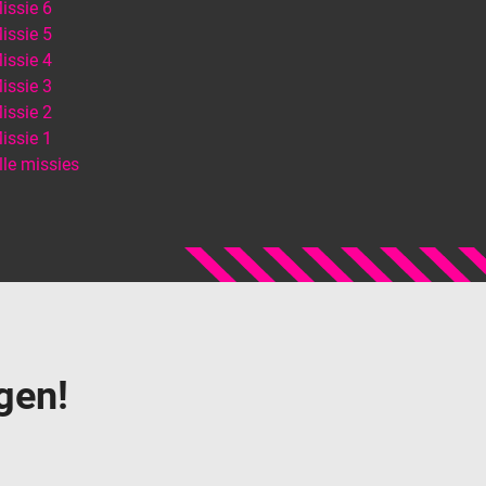
issie 6
issie 5
issie 4
issie 3
issie 2
issie 1
lle missies
gen!