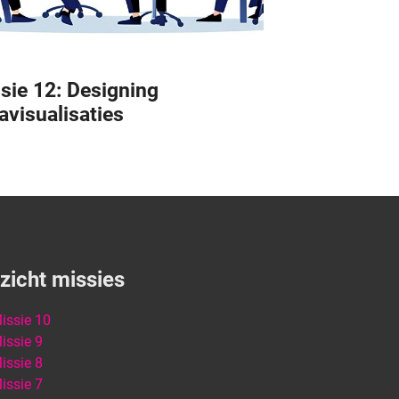
sie 12: Designing
avisualisaties
zicht missies
issie 10
issie 9
issie 8
issie 7