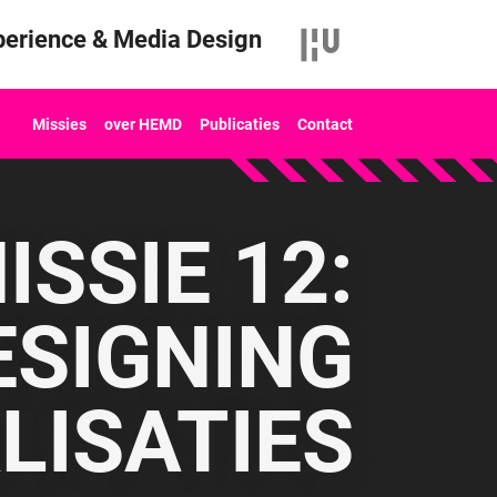
erience & Media Design
Missies
over HEMD
Publicaties
Contact
SSIE 12:
ESIGNING
LISATIES