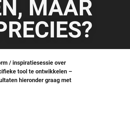
EN, MAAR
PRECIES?
m / inspiratiesessie over
ifieke tool te ontwikkelen –
sultaten hieronder graag met