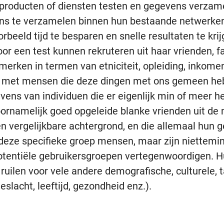
 producten of diensten testen en gegevens verzam
ens te verzamelen binnen hun bestaande netwerken
rbeeld tijd te besparen en snelle resultaten te kri
or een test kunnen rekruteren uit haar vrienden, fa
merken in termen van etniciteit, opleiding, inkom
met mensen die deze dingen met ons gemeen hebb
ens van individuen die er eigenlijk min of meer het
ornamelijk goed opgeleide blanke vrienden uit de 
n vergelijkbare achtergrond, en die allemaal hun 
deze specifieke groep mensen, maar zijn niettemi
tentiële gebruikersgroepen vertegenwoordigen. Hu
e ruilen voor vele andere demografische, culturele, 
slacht, leeftijd, gezondheid enz.).