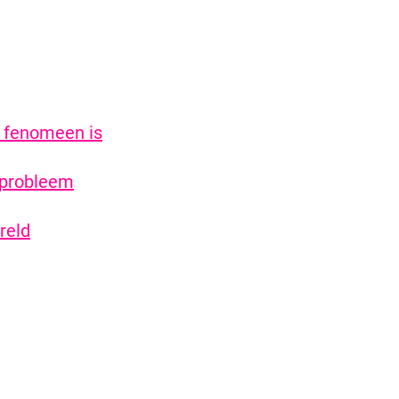
g fenomeen is
 probleem
reld