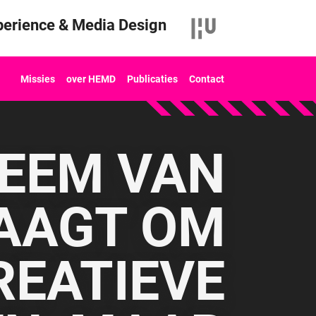
erience & Media Design
Missies
over HEMD
Publicaties
Contact
EEM VAN
RAAGT OM
REATIEVE