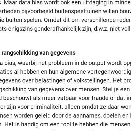
. Maar data bias wordt ook een uitdaging in minde
erheden bijvoorbeeld buitenspeeltuinen willen bou
ie buiten spelen. Omdat dit om verschillende reden
s enigszins genderafhankelijk zijn, d.w.z. niet voll
en rangschikking van gegevens
 bias, waarbij het probleem in de output wordt opg
saties al hebben en hun algemene vertegenwoordige
gevens over belastingen of volkstellingen. Het pro
ngschikking van gegevens over mensen. Stel je ee
 beschouwt als meer vatbaar voor fraude of dat 
er zijn voor criminaliteit, alleen omdat ze daar wo
nsen worden geleid door de aannames, doelen en 
n. Het is handig om een ​​tool te hebben die mense