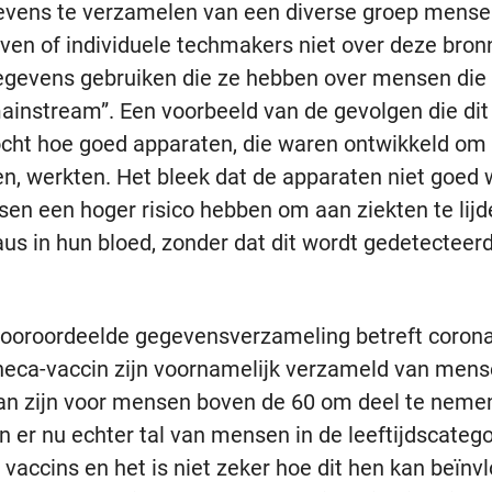
gevens te verzamelen van een diverse groep mens
jven of individuele techmakers niet over deze bro
egevens gebruiken die ze hebben over mensen die rel
ainstream”. Een voorbeeld van de gevolgen die dit
cht hoe goed apparaten, die waren ontwikkeld om 
n, werkten. Het bleek dat de apparaten niet goed 
en een hoger risico hebben om aan ziekten te lijden
us in hun bloed, zonder dat dit wordt gedetecteerd.
vooroordeelde gegevensverzameling betreft coron
neca-vaccin zijn voornamelijk verzameld van mense
kan zijn voor mensen boven de 60 om deel te nemen
jn er nu echter tal van mensen in de leeftijdscateg
accins en het is niet zeker hoe dit hen kan beïnv