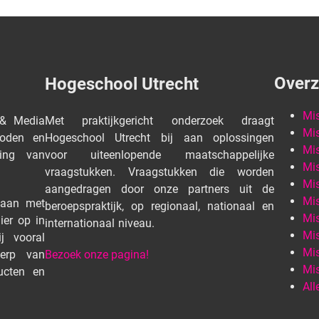
Overz
Hogeschool Utrecht
Mis
 & Media
Met praktijkgericht onderzoek draagt
Mis
hoden en
Hogeschool Utrecht bij aan oplossingen
Mis
ring van
voor uiteenlopende maatschappelijke
Mis
vraagstukken. Vraagstukken die worden
Mis
aangedragen door onze partners uit de
Mis
aan met
beroepspraktijk, op regionaal, nationaal en
Mis
ier op in
internationaal niveau.
Mis
j vooral
Mis
erp van
Bezoek onze pagina!
Mis
ducten en
All