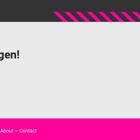
gen!
–
About
–
Contact